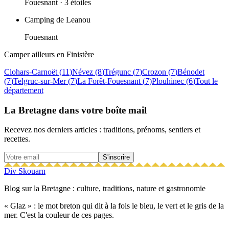
Fouesnant
· 3 étoiles
Camping de Leanou
Fouesnant
Camper ailleurs en
Finistère
Clohars-Carnoët
(
11
)
Névez
(
8
)
Trégunc
(
7
)
Crozon
(
7
)
Bénodet
(
7
)
Telgruc-sur-Mer
(
7
)
La Forêt-Fouesnant
(
7
)
Plouhinec
(
6
)
Tout le
département
La Bretagne dans votre boîte mail
Recevez nos derniers articles : traditions, prénoms, sentiers et
recettes.
S'inscrire
Div Skouarn
Blog sur la Bretagne : culture, traditions, nature et gastronomie
« Glaz » : le mot breton qui dit à la fois le bleu, le vert et le gris de la
mer. C'est la couleur de ces pages.