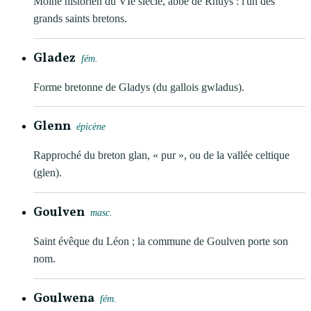
Moine historien du VIe siècle, abbé de Rhuys : l'un des
grands saints bretons.
Gladez
fém.
Forme bretonne de Gladys (du gallois gwladus).
Glenn
épicène
Rapproché du breton glan, « pur », ou de la vallée celtique
(glen).
Goulven
masc.
Saint évêque du Léon ; la commune de Goulven porte son
nom.
Goulwena
fém.