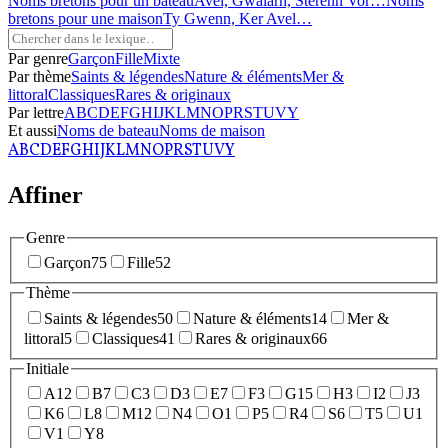
Noms bretons pour un bateau
Avel, Gwalarn, Sterenn Vor…
Noms
bretons pour une maison
Ty Gwenn, Ker Avel…
Par genre
Garçon
Fille
Mixte
Par thème
Saints & légendes
Nature & éléments
Mer &
littoral
Classiques
Rares & originaux
Par lettre
A
B
C
D
E
F
G
H
I
J
K
L
M
N
O
P
R
S
T
U
V
Y
Et aussi
Noms de bateau
Noms de maison
A
B
C
D
E
F
G
H
I
J
K
L
M
N
O
P
R
S
T
U
V
Y
Affiner
Genre
Garçon
75
Fille
52
Thème
Saints & légendes
50
Nature & éléments
14
Mer &
littoral
5
Classiques
41
Rares & originaux
66
Initiale
A
12
B
7
C
3
D
3
E
7
F
3
G
15
H
3
I
2
J
3
K
6
L
8
M
12
N
4
O
1
P
5
R
4
S
6
T
5
U
1
V
1
Y
8