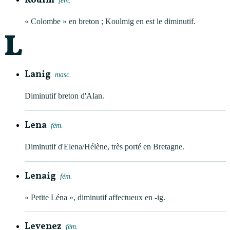
Koulm
fém.
« Colombe » en breton ; Koulmig en est le diminutif.
L
Lanig
masc.
Diminutif breton d'Alan.
Lena
fém.
Diminutif d'Elena/Hélène, très porté en Bretagne.
Lenaig
fém.
« Petite Léna », diminutif affectueux en -ig.
Levenez
fém.