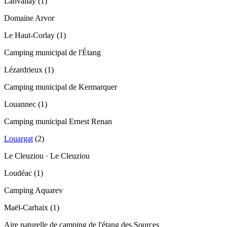
Lanvallay
(
1
)
Domaine Arvor
Le Haut-Corlay
(
1
)
Camping municipal de l'Étang
Lézardrieux
(
1
)
Camping municipal de Kermarquer
Louannec
(
1
)
Camping municipal Ernest Renan
Louargat
(
2
)
Le Cleuziou · Le Cleuziou
Loudéac
(
1
)
Camping Aquarev
Maël-Carhaix
(
1
)
Aire naturelle de camping de l'étang des Sources