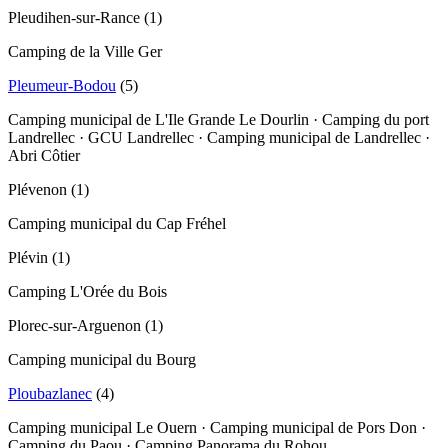
Pleudihen-sur-Rance
(
1
)
Camping de la Ville Ger
Pleumeur-Bodou
(
5
)
Camping municipal de L'Ile Grande Le Dourlin · Camping du port
Landrellec · GCU Landrellec · Camping municipal de Landrellec ·
Abri Côtier
Plévenon
(
1
)
Camping municipal du Cap Fréhel
Plévin
(
1
)
Camping L'Orée du Bois
Plorec-sur-Arguenon
(
1
)
Camping municipal du Bourg
Ploubazlanec
(
4
)
Camping municipal Le Ouern · Camping municipal de Pors Don ·
Camping du Paou · Camping Panorama du Rohou