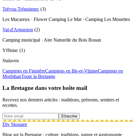
Trévou-Tréguignec
(
3
)
Les Macareux · Flower Camping Le Mat · Camping Les Mouettes
Val-d'Arguenon
(
2
)
Camping municipal · Aire Naturelle du Bois Bouan
Yffiniac
(
1
)
Stalaven
Campings en
Finistère
Campings en
Ille-et-Vilaine
Campings en
Morbihan
Toute la Bretagne
La Bretagne dans votre boîte mail
Recevez nos derniers articles : traditions, prénoms, sentiers et
recettes.
S'inscrire
Div Skouarn
Blog sur la Bretagne : culture, traditions, nature et gastronomie