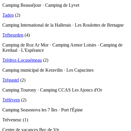
Camping Beauséjour · Camping de Lyvet
Taden
(
2
)
Camping International de la Hallerais · Les Roulottes de Bretagne
Trébeurden
(
4
)
Camping de Roz Ar Mor · Camping Armor Loisirs · Camping de
Kerdual · L'Espérance
Trédrez-Locquémeau
(
2
)
Camping municipal de Keravilin · Les Capucines
Trégastel
(
2
)
Camping Tourony · Camping CCAS Les Ajoncs d'Or
Trélévern
(
2
)
Camping Seasonova les 7 îles · Port l'Épine
Tréveneuc
(
1
)
Centre de vacances Bec de Vir