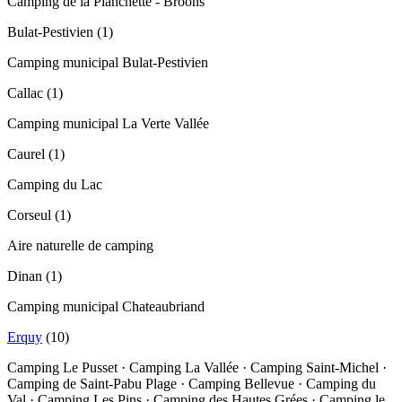
Camping de la Planchette - Broons
Bulat-Pestivien
(
1
)
Camping municipal Bulat-Pestivien
Callac
(
1
)
Camping municipal La Verte Vallée
Caurel
(
1
)
Camping du Lac
Corseul
(
1
)
Aire naturelle de camping
Dinan
(
1
)
Camping municipal Chateaubriand
Erquy
(
10
)
Camping Le Pusset · Camping La Vallée · Camping Saint-Michel ·
Camping de Saint-Pabu Plage · Camping Bellevue · Camping du
Val · Camping Les Pins · Camping des Hautes Grées · Camping le