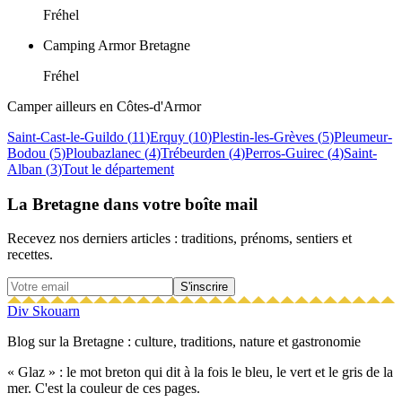
Fréhel
Camping Armor Bretagne
Fréhel
Camper ailleurs en
Côtes-d'Armor
Saint-Cast-le-Guildo
(
11
)
Erquy
(
10
)
Plestin-les-Grèves
(
5
)
Pleumeur-
Bodou
(
5
)
Ploubazlanec
(
4
)
Trébeurden
(
4
)
Perros-Guirec
(
4
)
Saint-
Alban
(
3
)
Tout le département
La Bretagne dans votre boîte mail
Recevez nos derniers articles : traditions, prénoms, sentiers et
recettes.
S'inscrire
Div Skouarn
Blog sur la Bretagne : culture, traditions, nature et gastronomie
« Glaz » : le mot breton qui dit à la fois le bleu, le vert et le gris de la
mer. C'est la couleur de ces pages.