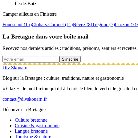
Île-de-Batz
Camper ailleurs en
Finistère
Fouesnant
(
15
)
Clohars-Carnoët
(
11
)
Névez
(
8
)
Trégunc
(
7
)
Crozon
(
7
)
La Bretagne dans votre boîte mail
Recevez nos derniers articles : traditions, prénoms, sentiers et recettes.
S'inscrire
Div Skouarn
Blog sur la Bretagne : culture, traditions, nature et gastronomie
« Glaz » : le mot breton qui dit à la fois le bleu, le vert et le gris de l
contact@divskouarn.fr
Découvrir la Bretagne
Culture bretonne
Cuisine & gastronomie
Langue bretonne
Tourisme & nature