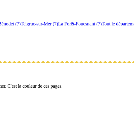
Bénodet
(
7
)
Telgruc-sur-Mer
(
7
)
La Forêt-Fouesnant
(
7
)
Tout le départem
a mer. C'est la couleur de ces pages.