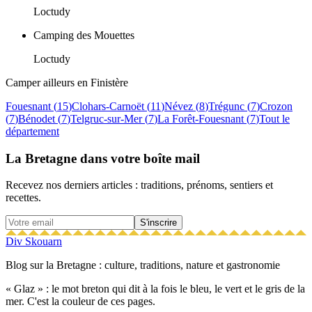
Loctudy
Camping des Mouettes
Loctudy
Camper ailleurs en
Finistère
Fouesnant
(
15
)
Clohars-Carnoët
(
11
)
Névez
(
8
)
Trégunc
(
7
)
Crozon
(
7
)
Bénodet
(
7
)
Telgruc-sur-Mer
(
7
)
La Forêt-Fouesnant
(
7
)
Tout le
département
La Bretagne dans votre boîte mail
Recevez nos derniers articles : traditions, prénoms, sentiers et
recettes.
S'inscrire
Div Skouarn
Blog sur la Bretagne : culture, traditions, nature et gastronomie
« Glaz » : le mot breton qui dit à la fois le bleu, le vert et le gris de la
mer. C'est la couleur de ces pages.