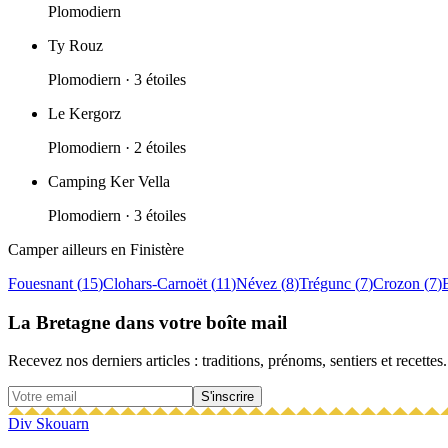
Plomodiern
Ty Rouz
Plomodiern
· 3 étoiles
Le Kergorz
Plomodiern
· 2 étoiles
Camping Ker Vella
Plomodiern
· 3 étoiles
Camper ailleurs en
Finistère
Fouesnant
(
15
)
Clohars-Carnoët
(
11
)
Névez
(
8
)
Trégunc
(
7
)
Crozon
(
7
)
La Bretagne dans votre boîte mail
Recevez nos derniers articles : traditions, prénoms, sentiers et recettes.
S'inscrire
Div Skouarn