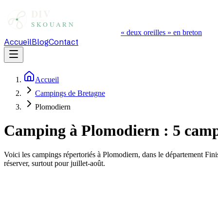
« deux oreilles » en breton
Accueil
Blog
Contact
Accueil
Campings de Bretagne
Plomodiern
Camping à
Plomodiern
:
5
campi
Voici les campings répertoriés à
Plomodiern
, dans le département
Fini
réserver, surtout pour juillet-août.