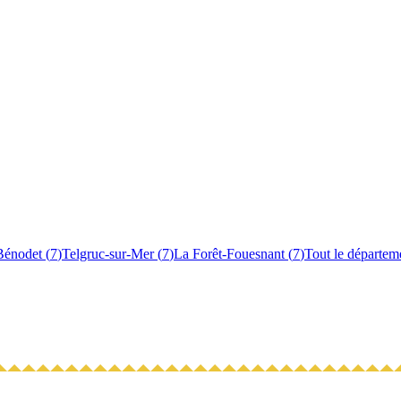
Bénodet
(
7
)
Telgruc-sur-Mer
(
7
)
La Forêt-Fouesnant
(
7
)
Tout le départem