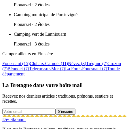
Plouarzel
· 2 étoiles
Camping municipal de Porstevigné
Plouarzel
· 2 étoiles
Camping vert de Lanniouarn
Plouarzel
· 3 étoiles
Camper ailleurs en
Finistère
Fouesnant
(
15
)
Clohars-Carnoët
(
11
)
Névez
(
8
)
Trégunc
(
7
)
Crozon
(
7
)
Bénodet
(
7
)
Telgruc-sur-Mer
(
7
)
La Forêt-Fouesnant
(
7
)
Tout le
département
La Bretagne dans votre boîte mail
Recevez nos derniers articles : traditions, prénoms, sentiers et
recettes.
S'inscrire
Div Skouarn