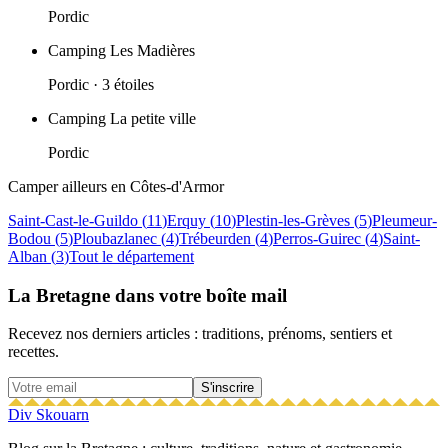
Pordic
Camping Les Madières
Pordic
· 3 étoiles
Camping La petite ville
Pordic
Camper ailleurs en
Côtes-d'Armor
Saint-Cast-le-Guildo
(
11
)
Erquy
(
10
)
Plestin-les-Grèves
(
5
)
Pleumeur-
Bodou
(
5
)
Ploubazlanec
(
4
)
Trébeurden
(
4
)
Perros-Guirec
(
4
)
Saint-
Alban
(
3
)
Tout le département
La Bretagne dans votre boîte mail
Recevez nos derniers articles : traditions, prénoms, sentiers et
recettes.
S'inscrire
Div Skouarn