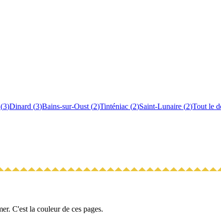
(
3
)
Dinard
(
3
)
Bains-sur-Oust
(
2
)
Tinténiac
(
2
)
Saint-Lunaire
(
2
)
Tout le 
a mer. C'est la couleur de ces pages.