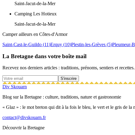
Saint-Jacut-de-la-Mer
Camping Les Hotieux
Saint-Jacut-de-la-Mer
Camper ailleurs en
Côtes-d'Armor
Saint-Cast-le-Guildo
(
11
)
Erquy
(
10
)
Plestin-les-Grèves
(
5
)
Pleumeur-
La Bretagne dans votre boîte mail
Recevez nos derniers articles : traditions, prénoms, sentiers et recettes.
S'inscrire
Div Skouarn
Blog sur la Bretagne : culture, traditions, nature et gastronomie
« Glaz » : le mot breton qui dit à la fois le bleu, le vert et le gris de l
contact@divskouarn.fr
Découvrir la Bretagne