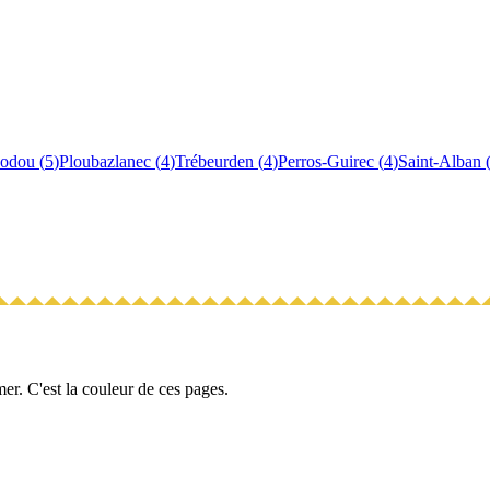
Bodou
(
5
)
Ploubazlanec
(
4
)
Trébeurden
(
4
)
Perros-Guirec
(
4
)
Saint-Alban
a mer. C'est la couleur de ces pages.