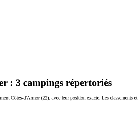
er
:
3
campings répertoriés
ement
Côtes-d'Armor
(
22
), avec leur position exacte. Les classements e