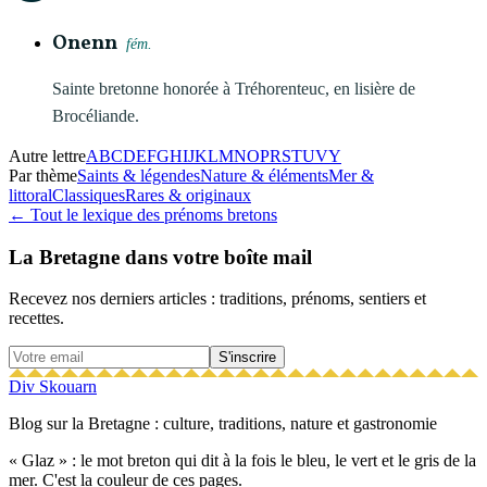
Onenn
fém.
Sainte bretonne honorée à Tréhorenteuc, en lisière de
Brocéliande.
Autre lettre
A
B
C
D
E
F
G
H
I
J
K
L
M
N
O
P
R
S
T
U
V
Y
Par thème
Saints & légendes
Nature & éléments
Mer &
littoral
Classiques
Rares & originaux
← Tout le lexique des prénoms bretons
La Bretagne dans votre boîte mail
Recevez nos derniers articles : traditions, prénoms, sentiers et
recettes.
S'inscrire
Div Skouarn
Blog sur la Bretagne : culture, traditions, nature et gastronomie
« Glaz » : le mot breton qui dit à la fois le bleu, le vert et le gris de la
mer. C'est la couleur de ces pages.