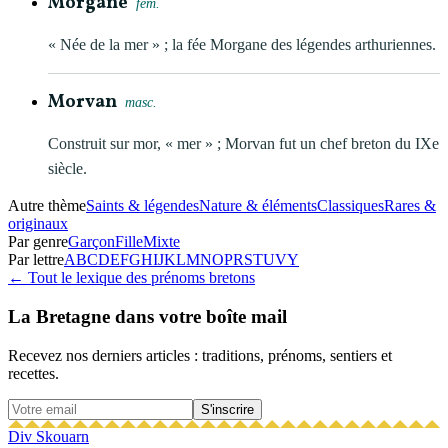
Morgane
fém.
« Née de la mer » ; la fée Morgane des légendes arthuriennes.
Morvan
masc.
Construit sur mor, « mer » ; Morvan fut un chef breton du IXe
siècle.
Autre thème
Saints & légendes
Nature & éléments
Classiques
Rares &
originaux
Par genre
Garçon
Fille
Mixte
Par lettre
A
B
C
D
E
F
G
H
I
J
K
L
M
N
O
P
R
S
T
U
V
Y
← Tout le lexique des prénoms bretons
La Bretagne dans votre boîte mail
Recevez nos derniers articles : traditions, prénoms, sentiers et
recettes.
S'inscrire
Div Skouarn