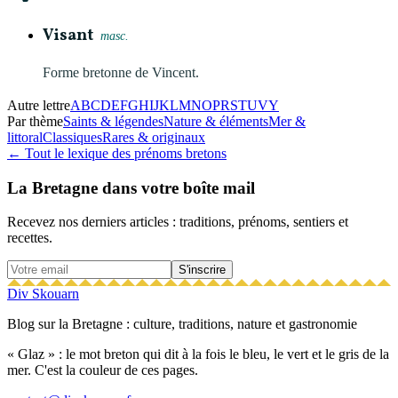
Visant
masc.
Forme bretonne de Vincent.
Autre lettre
A
B
C
D
E
F
G
H
I
J
K
L
M
N
O
P
R
S
T
U
V
Y
Par thème
Saints & légendes
Nature & éléments
Mer &
littoral
Classiques
Rares & originaux
← Tout le lexique des prénoms bretons
La Bretagne dans votre boîte mail
Recevez nos derniers articles : traditions, prénoms, sentiers et
recettes.
S'inscrire
Div Skouarn
Blog sur la Bretagne : culture, traditions, nature et gastronomie
« Glaz » : le mot breton qui dit à la fois le bleu, le vert et le gris de la
mer. C'est la couleur de ces pages.