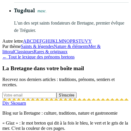
Tugdual
masc.
L'un des sept saints fondateurs de Bretagne, premier évêque
de Tréguier.
Autre lettre
A
B
C
D
E
F
G
H
I
J
K
L
M
N
O
P
R
S
T
U
V
Y
Par thème
Saints & légendes
Nature & éléments
Mer &
littoral
Classiques
Rares & originaux
← Tout le lexique des prénoms bretons
La Bretagne dans votre boîte mail
Recevez nos derniers articles : traditions, prénoms, sentiers et
recettes.
S'inscrire
Div Skouarn
Blog sur la Bretagne : culture, traditions, nature et gastronomie
« Glaz » : le mot breton qui dit à la fois le bleu, le vert et le gris de la
mer. C'est la couleur de ces pages.