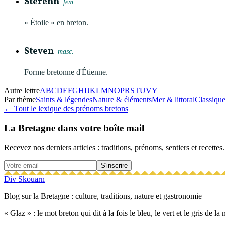
Sterenn
fém.
« Étoile » en breton.
Steven
masc.
Forme bretonne d'Étienne.
Autre lettre
A
B
C
D
E
F
G
H
I
J
K
L
M
N
O
P
R
S
T
U
V
Y
Par thème
Saints & légendes
Nature & éléments
Mer & littoral
Classiqu
← Tout le lexique des prénoms bretons
La Bretagne dans votre boîte mail
Recevez nos derniers articles : traditions, prénoms, sentiers et recettes.
S'inscrire
Div Skouarn
Blog sur la Bretagne : culture, traditions, nature et gastronomie
« Glaz » : le mot breton qui dit à la fois le bleu, le vert et le gris de l