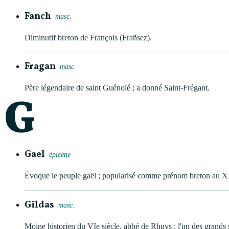
Fanch
masc.
Diminutif breton de François (Frañsez).
Fragan
masc.
Père légendaire de saint Guénolé ; a donné Saint-Frégant.
G
Gael
épicène
Évoque le peuple gaël ; popularisé comme prénom breton au XX
Gildas
masc.
Moine historien du VIe siècle, abbé de Rhuys : l'un des grands s