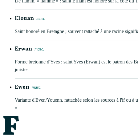
De flamm, « flamme » : saint Efflam est honoré sur la côte du T
Elouan
masc.
Saint honoré en Bretagne ; souvent rattaché à une racine signifi
Erwan
masc.
Forme bretonne d'Yves : saint Yves (Erwan) est le patron des Br
juristes.
Ewen
masc.
Variante d'Even/Youenn, rattachée selon les sources à l'if ou à 
».
F