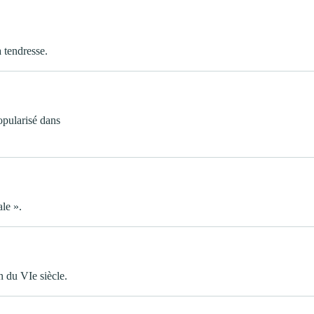
a tendresse.
opularisé dans
ale ».
n du VIe siècle.