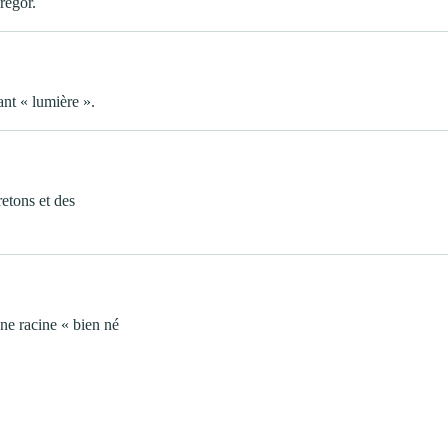
régor.
ant « lumière ».
etons et des
une racine « bien né